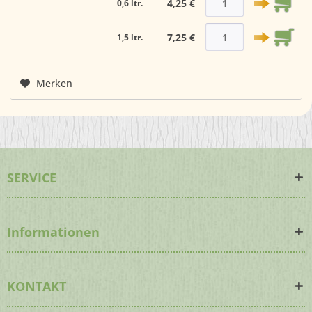
4,25 €
0,6 ltr.
7,25 €
1,5 ltr.
Merken
SERVICE
Informationen
KONTAKT