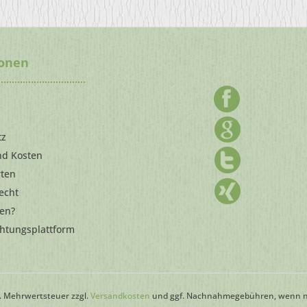
ionen
m
tz
nd Kosten
rten
echt
len?
chtungsplattform
zl. Mehrwertsteuer zzgl.
Versandkosten
und ggf. Nachnahmegebühren, wenn ni