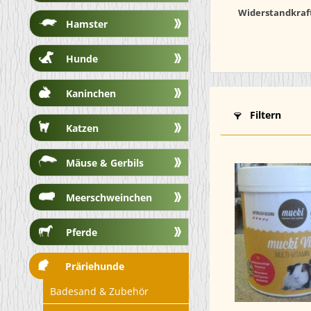
Widerstandkraft
Hamster
Hunde
Kaninchen
Filtern
Katzen
Mäuse & Gerbils
Meerschweinchen
Pferde
Präriehunde
Badesand & Zubehör