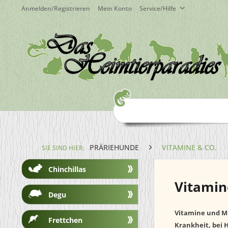
Anmelden/Registrieren
Mein Konto
Service/Hilfe
PRÄRIEHUNDE
VITAMINE & CO.
SIE SIND HIER:
Chinchillas
Vitamin
Degu
Vitamine und Mi
Frettchen
Krankheit, bei H