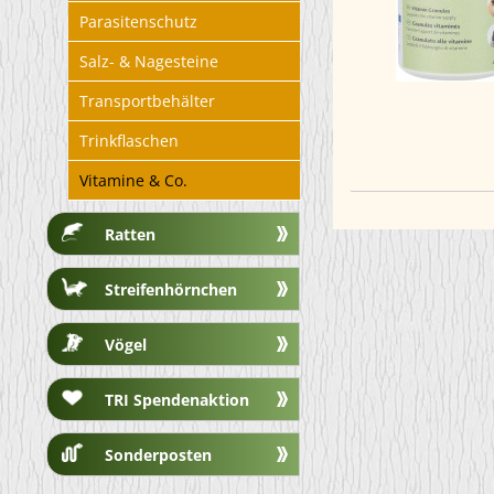
Parasitenschutz
Salz- & Nagesteine
Transportbehälter
Trinkflaschen
Vitamine & Co.
Ratten
Streifenhörnchen
Vögel
TRI Spendenaktion
Sonderposten