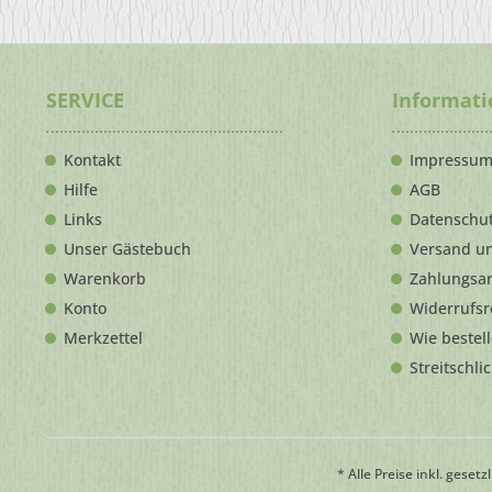
SERVICE
Informat
Kontakt
Impressu
Hilfe
AGB
Links
Datenschu
Unser Gästebuch
Versand u
Warenkorb
Zahlungsa
Konto
Widerrufsr
Merkzettel
Wie bestel
Streitschli
* Alle Preise inkl. geset