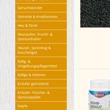
Geruchsbinder
Getreide & Knabbereien
Heu & Stroh
Heuraufen, Frucht- &
Gemüsehalter
Häuser, Spielzeug &
Kuscheliges
Käfig- &
Umgebungspflegemittel
Käfige & Volieren
Kräuter getrocknet
Kräuter- Früchte- &
Gemüsepellet
Näpfe