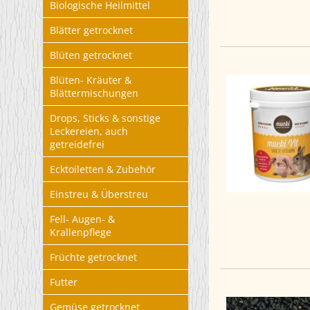
Biologische Heilmittel
Blätter getrocknet
Blüten getrocknet
Blüten- Kräuter &
Blättermischungen
Drops, Sticks & sonstige
Leckereien, auch
getreidefrei
Ecktoiletten & Zubehör
Einstreu & Überstreu
Fell- Augen- &
Krallenpflege
Früchte getrocknet
Futter
Gemüse getrocknet