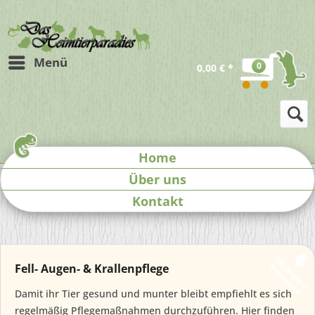
Menü
0
0,00 € *
Home
Über uns
Kontakt
F
e
l
A
u
g
e
n
-
&
r
a
l
l
e
n
p
f
l
e
g
Fell- Augen- & Krallenpflege
l
-
K
e
Damit ihr Tier gesund und munter bleibt empfiehlt es sich
regelmäßig Pflegemaßnahmen durchzuführen. Hier finden