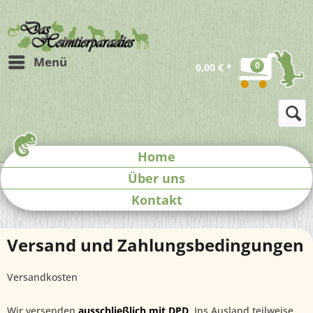
Menü
0
0,00 € *
Home
Über uns
Kontakt
Versand und Zahlungsbedingungen
Versandkosten
Wir versenden
ausschließlich mit DPD
. Ins Ausland teilweise