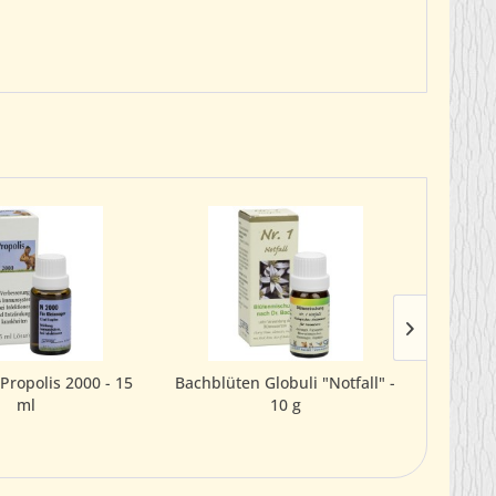
Propolis 2000 - 15
Bachblüten Globuli "Notfall" -
We
ml
10 g