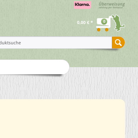
0
0,00 € *