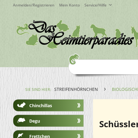
Anmelden/Registrieren
Mein Konto
Service/Hilfe
STREIFENHÖRNCHEN
BIOLOGISCH
SIE SIND HIER:
Chinchillas
Degu
Schüssler
Frettchen