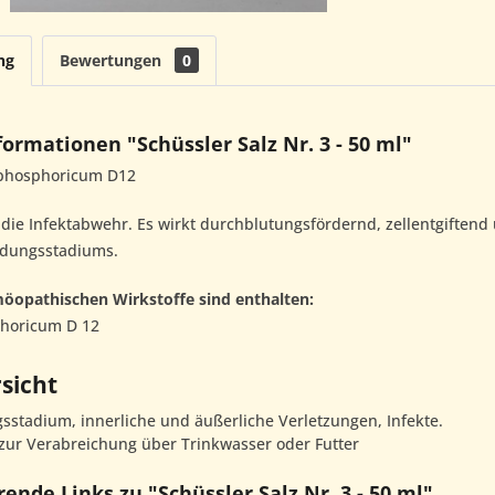
ng
Bewertungen
0
ormationen "Schüssler Salz Nr. 3 - 50 ml"
 phosphoricum D12
 die Infektabwehr. Es wirkt durchblutungsfördernd, zellentgiftend 
ndungsstadiums.
öopathischen Wirkstoffe sind enthalten:
horicum D 12
sicht
sstadium, innerliche und äußerliche Verletzungen, Infekte.
zur Verabreichung über Trinkwasser oder Futter
ende Links zu "Schüssler Salz Nr. 3 - 50 ml"