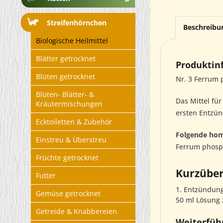
Streifenhörnchen
Beschreibu
Biologische Heilmittel
Blätter getrocknet
Produktinf
Blüten getrocknet
Nr. 3 Ferrum
Blüten- Blätter- &
Das Mittel für
Kräutermischungen
ersten Entzü
Ecktoiletten & Zubehör
Folgende hom
Einstreu & Überstreu
Ferrum phosp
Früchte getrocknet
Kurzüber
Futter
1. Entzündung
Gemüse getrocknet
50 ml Lösung 
Getreide & Knabbereien
Weiterführ