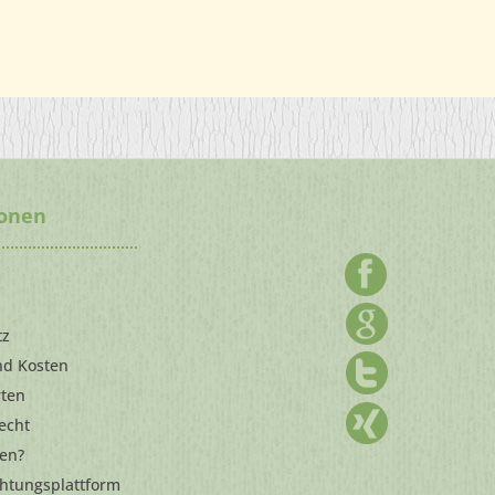
ionen
m
tz
nd Kosten
rten
echt
len?
chtungsplattform