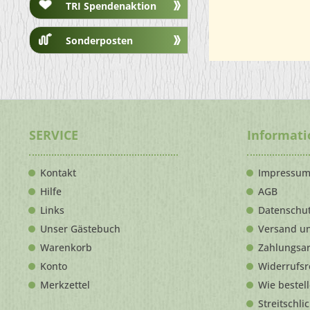
TRI Spendenaktion
Sonderposten
SERVICE
Informat
Kontakt
Impressu
Hilfe
AGB
Links
Datenschu
Unser Gästebuch
Versand u
Warenkorb
Zahlungsa
Konto
Widerrufsr
Merkzettel
Wie bestel
Streitschli