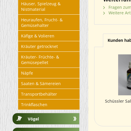
Häuser, Spielzeug &
Fragen zum 
Nistmaterial
Weitere Art
Heuraufen, Frucht- &
Gemüsehalter
Käfige & Volieren
Kunden hab
Kräuter getrocknet
Kräuter- Früchte- &
Gemüsepellet
Näpfe
Saaten & Sämereien
Transportbehälter
Schüssler Sal
Trinkflaschen
Vögel