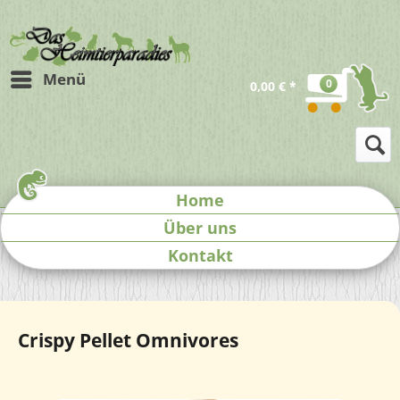
Menü
0
0,00 € *
Home
Über uns
Kontakt
Crispy Pellet Omnivores