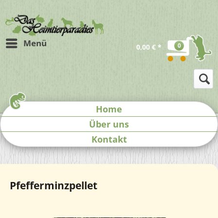
Menü
0
0,00 € *
Home
Über uns
Kontakt
Pfefferminzpellet