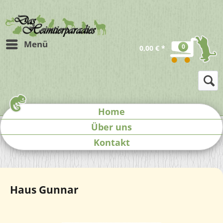
Menü
0
0,00 € *
Home
Über uns
Kontakt
Haus Gunnar