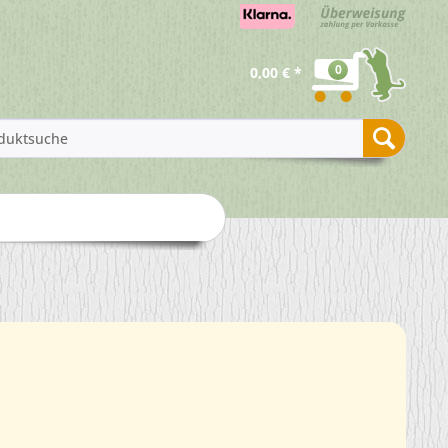
0
0,00 € *