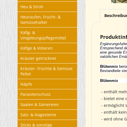
Heu & Stroh
Beschreibu
Heuraufen, Frucht- &
Gemüsehalter
Käfig- &
Produktin
Umgebungspflegemittel
Ergänzungsfutter
Käfige & Volieren
Entsprechend de
eine gesunde Erg
natürlichen Ern
Kräuter getrocknet
Blütenmix
berüc
Kräuter- Früchte & Gemüse
Bestandteile st
Pellet
Blütenmix
Näpfe
- enthält meh
Parasitenschutz
- bietet eine
Saaten & Sämereien
- ermöglicht 
- enthält kein
Salz- & Nagesteine
- wird ohne G
Sticks & sonstige