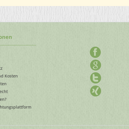
ionen
m
tz
nd Kosten
rten
echt
len?
chtungsplattform