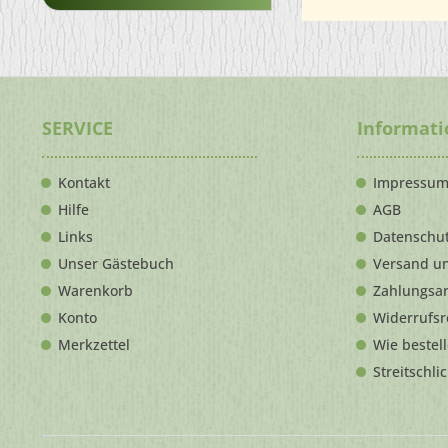
SERVICE
Informat
Kontakt
Impressu
Hilfe
AGB
Links
Datenschu
Unser Gästebuch
Versand u
Warenkorb
Zahlungsa
Konto
Widerrufsr
Merkzettel
Wie bestel
Streitschli