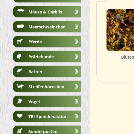
Mäuse & Gerbils
Meerschweinchen
Pferde
Präriehunde
Blüte
Ratten
Streifenhörnchen
Vögel
TRI Spendenaktion
Sonderposten