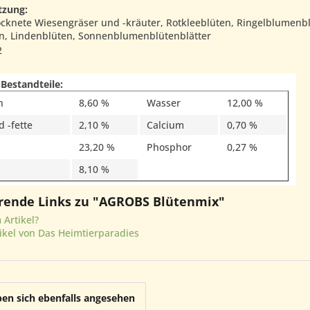
zung:
cknete Wiesengräser und -kräuter, Rotkleeblüten, Ringelblumenb
n, Lindenblüten, Sonnenblumenblütenblätter
2
 Bestandteile:
n
8,60 %
Wasser
12,00 %
 -fette
2,10 %
Calcium
0,70 %
23,20 %
Phosphor
0,27 %
8,10 %
rende Links zu "AGROBS Blütenmix"
Artikel?
ikel von Das Heimtierparadies
en sich ebenfalls angesehen