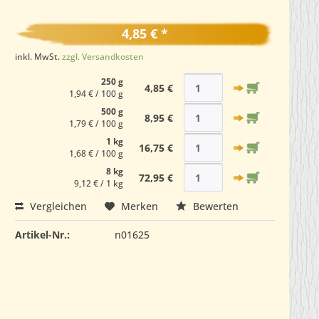
4,85 € *
inkl. MwSt.
zzgl. Versandkosten
250 g
4,85 €
1,94 € / 100 g
500 g
8,95 €
1,79 € / 100 g
1 kg
16,75 €
1,68 € / 100 g
8 kg
72,95 €
9,12 € / 1 kg
Vergleichen
Merken
Bewerten
Artikel-Nr.:
n01625