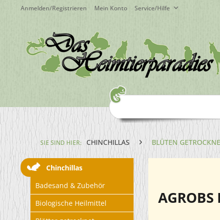
Anmelden/Registrieren
Mein Konto
Service/Hilfe
CHINCHILLAS
BLÜTEN GETROCKN
SIE SIND HIER:
Chinchillas
Badesand & Zubehör
AGROBS 
Biologische Heilmittel